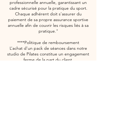
professionnelle annuelle, garantissant un
cadre sécurisé pour la pratique du sport.
Chaque adhérent doit s’assurer du
paiement de sa propre assurance sportive
annuelle afin de couvrir les risques liés à sa
pratique."
****Politique de remboursement
L’achat d’un pack de séances dans notre
studio de Pilates constitue un engagement
ferme de la part du client.
Aucun remboursement ne sera accordé en
cas d’annulation décidée par le client pour
convenance personnelle (par exemple,
absence d’envie de poursuivre les séances,
manque de disponibilité, démotivation,
etc.).
Sur présentation d’un certificat médical
officiel, attestant d’une incapacité à
pratiquer une activité sportive pour une
durée supérieure à la validité du pack,
d'autres solutions sont proposées :